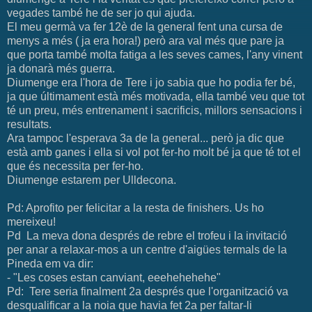
vegades també he de ser jo qui ajuda.
El meu germà va fer 12è de la general fent una cursa de
menys a més ( ja era hora!) però ara val més que pare ja
que porta també molta fatiga a les seves cames, l'any vinent
ja donarà més guerra.
Diumenge era l'hora de Tere i jo sabia que ho podia fer bé,
ja que últimament està més motivada, ella també veu que tot
té un preu, més entrenament i sacrificis, millors sensacions i
resultats.
Ara tampoc l'esperava 3a de la general... però ja dic que
està amb ganes i ella si vol pot fer-ho molt bé ja que té tot el
que és necessita per fer-ho.
Diumenge estarem per Ulldecona.
Pd: Aprofito per felicitar a la resta de finishers. Us ho
mereixeu!
Pd La meva dona després de rebre el trofeu i la invitació
per anar a relaxar-mos a un centre d'aigües termals de la
Pineda em va dir:
- "Les coses estan canviant, eeehehehehe"
Pd: Tere seria finalment 2a després que l'organització va
desqualificar a la noia que havia fet 2a per faltar-li