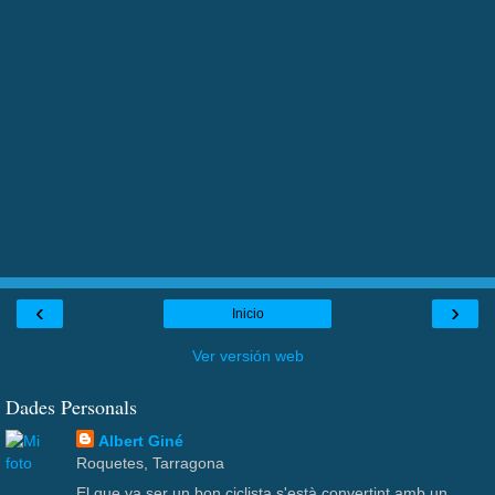
‹
›
Inicio
Ver versión web
Dades Personals
Albert Giné
Roquetes, Tarragona
El que va ser un bon ciclista s'està convertint amb un