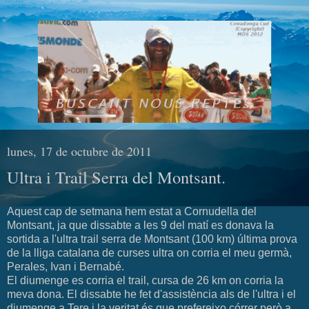
lunes, 17 de octubre de 2011
Ultra i Trail Serra del Montsant.
Aquest cap de setmana hem estat a Cornudella del
Montsant, ja que dissabte a les 9 del matí es donava la
sortida a l'ultra trail serra de Montsant (100 km) última prova
de la lliga catalana de curses ultra on corria el meu germà,
Perales, Ivan i Bernabé.
El diumenge es corria el trail, cursa de 26 km on corria la
meva dona. El dissabte he fet d'assistència als de l'ultra i el
diumenge a Tere i la veritat és que prefereixo córrer però a